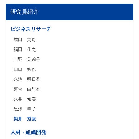
研究員紹介
ビジネスリサーチ
増田 貴司
福田 佳之
川野 茉莉子
山口 智也
永池 明日香
河合 由里香
永井 知美
黒澤 幸子
梁井 秀規
人材・組織開発